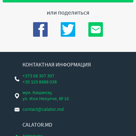
или поделиться
КОНТАКТНАЯ ИНФОРМАЦИЯ
+373 68 307 307
+39 329 8888 038
мун. Кишинэу,
ул. Ион Некулче, № 16
contact@calator.md
CALATOR.MD
Автопарк