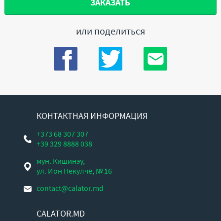
ЗАКАЗАТЬ
или поделиться
КОНТАКТНАЯ ИНФОРМАЦИЯ
+373 68 307 307
+39 329 8888 038
мун. Кишинэу,
ул. Ион Некулче, № 16
contact@calator.md
CALATOR.MD