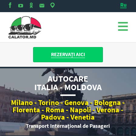
Ru
REZERVAȚI AICI
AUTOCARE
ITALIA - MOLDOVA
Milano - Torino - Genova - Bologna -
Florenta - Roma - Napoli - Verona -
Padova - Venetia
Transport Internaţional de Pasageri