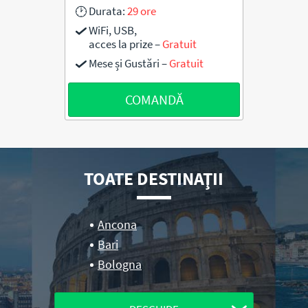
Durata:
29 ore
WiFi, USB,
acces la prize –
Gratuit
Mese și Gustări –
Gratuit
COMANDĂ
TOATE DESTINAŢII
Ancona
Bari
Bologna
Brescia
Budapesta