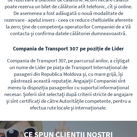
poate rezerva un bilet de călătorie atît telefonic, cît şi online.
De asemenea a fost adăugată o nouă modalitate de
rezervare - apelul invers - ceea ce reduce cheltuielile aferente
la zero; ţine de competenţa operatorilor Companiei de a Vă
contacta şi confirma datele călătoriei dumneavoastră.
Compania de Transport 307 pe poziție de Lider
Compania de Transport 307, pe parcursul anilor, a cîştigat
un nume de Lider pe piața de Transport Internațional de
pasageri din Republica Moldova şi, cu mare grijă, îşi
păstrează această reputație. Angajații Companiei sînt
mereu la dispoziția pasagerilor cu suportul informațional
necesar. Şoferii sînt selectaţi după criterii stricte de angajare
şi sînt certificați de către Autoritățile competente, pentru a
efectua rute locale şi internaționale.
CE SPUN CLIENȚII NOŞTRI