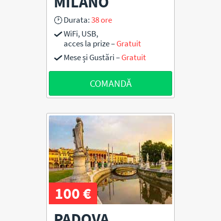
MILANO
Durata:
38 ore
WiFi, USB,
acces la prize –
Gratuit
Mese și Gustări –
Gratuit
COMANDĂ
100 €
PADOVA