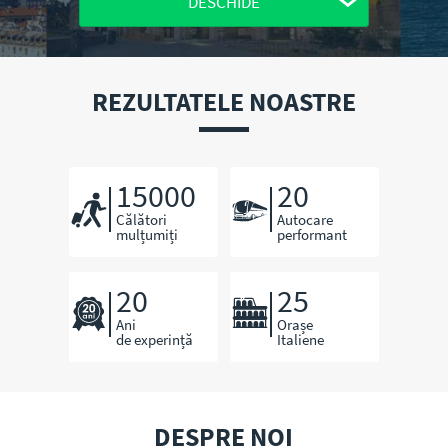
DESCHIDE
Cesena
Chisinau
Civitanova Marche
REZULTATELE NOASTRE
Florenta
Genova
Imola
15000
20
Milano
Călători
Autocare
Modena
mulțumiți
performant
Napoli
Padova
20
25
Parma
Ani
Orașe
de experință
Italiene
Perugia
Pescara
Ravenna
Rimini
DESPRE NOI