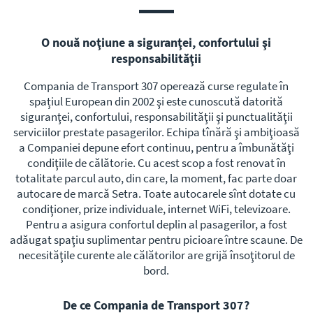
Roma
San Bonifacio
O nouă noţiune a siguranţei, confortului şi
Savona
responsabilităţii
Torino
Compania de Transport 307 operează curse regulate în
Verona
spațiul European din 2002 şi este cunoscută datorită
Vicenza
siguranţei, confortului, responsabilităţii şi punctualităţii
serviciilor prestate pasagerilor. Echipa tînără şi ambiţioasă
a Сompaniei depune efort continuu, pentru a îmbunătăţi
condiţiile de călătorie. Cu acest scop a fost renovat în
totalitate parcul auto, din care, la moment, fac parte doar
autocare de marcă Setra. Toate autocarele sînt dotate cu
condiţioner, prize individuale, internet WiFi, televizoare.
Pentru a asigura confortul deplin al pasagerilor, a fost
adăugat spaţiu suplimentar pentru picioare între scaune. De
necesităţile curente ale călătorilor are grijă însoţitorul de
bord.
De ce Compania de Transport 307?