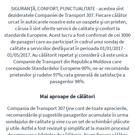
SIGURANŢĂ, CONFORT, PUNCTUALITATE - acestea sînt
dezideratele Companiei de Transport 307. Fiecare călător
urcat în autocarele noastre este un oaspete şi un prieten,
căruia îi sînt oferite servicii de calitate şi confort la
standarde Europene. Acest lucru a fost confirmat de cei 3000
de pasageri care au participat în cadrul unui sondaj de
calitate a serviciilor desfăşurat în perioada 01/01/2017 -
01/05/2017. Au călătorit repetat şi consideră că este unica
Companie de Transport din Republica Moldova care
corespunde Standardelor Europene 90%; ne-ar recomanda
prietenilor şi rudelor 97%; rata generală de satisfacție a
pasagerilor 98%.
Mai aproape de călători
Compania de Transport 307 ţine cont de toate aprecierile,
recomandările şi sugestiile pasagerilor acumulate în urma
sondajului de calitate şi vine cu un set de schimbări plăcute
şi utile. Astfel a fost revizuit şi simplificat la maxim procesul
de rezervare a biletelor de călătorie. Acum fiecare călător