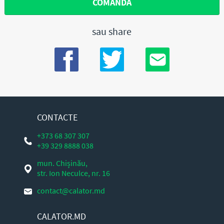
COMANDĂ
sau share
CONTACTE
+373 68 307 307
+39 329 8888 038
mun. Chișinău,
str. Ion Neculce, nr. 16
contact@calator.md
CALATOR.MD