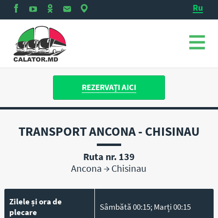
Ru
REZERVAȚI AICI
TRANSPORT ANCONA - CHISINAU
Ruta nr. 139
Ancona
→
Chisinau
Zilele și ora de
Sâmbătă 00:15; Marți 00:15
plecare