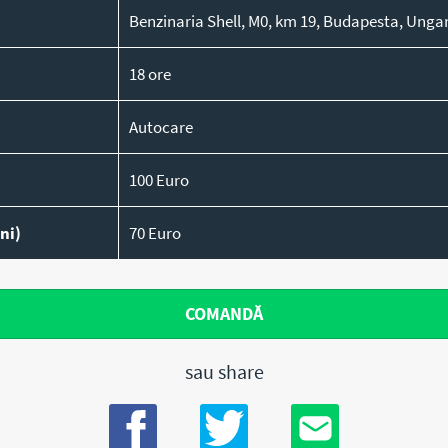
Benzinaria Shell, M0, km 19, Budapesta, Unga
18 ore
Autocare
100 Euro
ani)
70 Euro
COMANDĂ
sau share