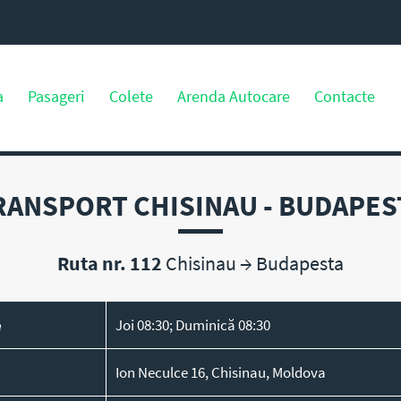
a
Pasageri
Colete
Arenda Autocare
Contacte
RANSPORT CHISINAU - BUDAPES
Ruta nr. 112
Chisinau
→
Budapesta
e
Joi 08:30; Duminică 08:30
Ion Neculce 16, Chisinau, Moldova