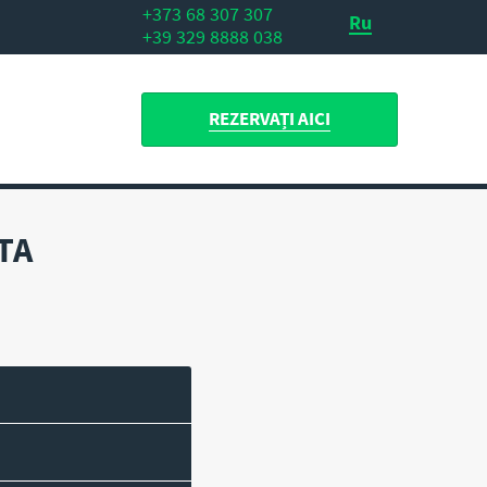
+373 68 307 307
Ru
+39 329 8888 038
REZERVAȚI AICI
TA