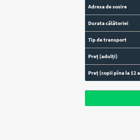
Adresa de sosire
Durata călătoriei
Tip de transport
Preț (adulți)
Preț (copii pîna la 12 